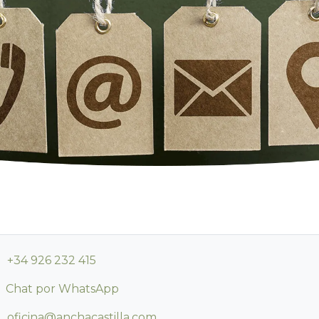
+34 926 232 415
Chat por WhatsApp
oficina@anchacastilla.com