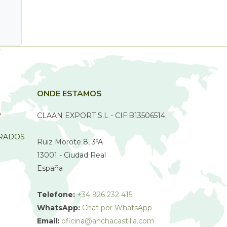
ONDE ESTAMOS
A
CLAAN EXPORT S.L - CIF:B13506514.
URADOS
Ruiz Morote 8, 3ºA
13001 - Ciudad Real
España
Telefone:
+34 926 232 415
WhatsApp:
Chat por WhatsApp
Email:
oficina@anchacastilla.com